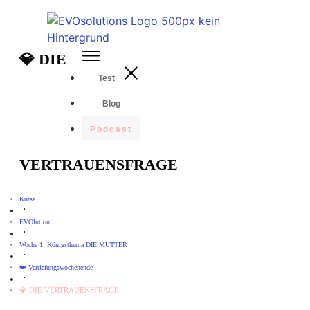
💎 DIE
Test
Blog
Podcast
VERTRAUENSFRAGE
Kurse
EVOlution
Woche 1: Königsthema DIE MUTTER
👑 Vertiefungswochenende
💎 DIE VERTRAUENSFRAGE