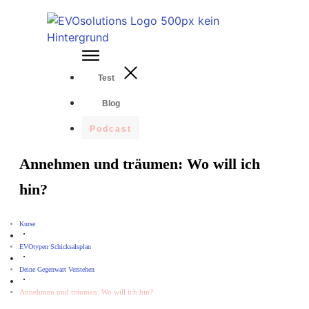
Test
Blog
Podcast
Annehmen und träumen: Wo will ich
hin?
Kurse
EVOtypen Schicksalsplan
Deine Gegenwart Verstehen
Annehmen und träumen: Wo will ich hin?