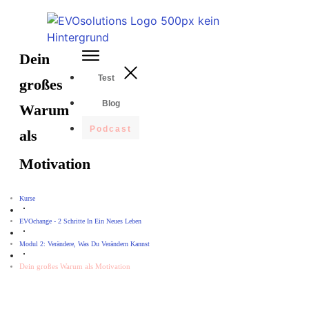
Dein
Test
großes
Blog
Warum
Podcast
als
Motivation
Kurse
EVOchange - 2 Schritte In Ein Neues Leben
Modul 2: Verändere, Was Du Verändern Kannst
Dein großes Warum als Motivation