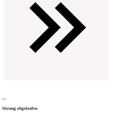
Datenschutz
Impressum
Copyright
2026
EVOsolution.ltd
-
|
Dialog
schließen
Sitzung abgelaufen