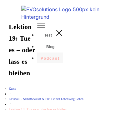
Lektion
Test
19: Tue
Blog
es – oder
Podcast
lass es
bleiben
Kurse
EVOsoul - Selbstbewusst & Frei Deinen Lebensweg Gehen
Lektion 19: Tue es – oder lass es bleiben