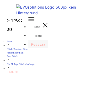
> TAG
Test
20
Blog
Kurse
Podcast
GlücksBooster - Dein
Persönlicher Plan
Zum Glück
Die 21 Tage Glückschallenge
> TAG 20