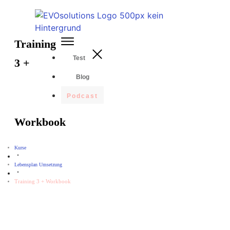
Training
Test
3 +
Blog
Podcast
Workbook
Kurse
Lebensplan Umsetzung
Training 3 + Workbook