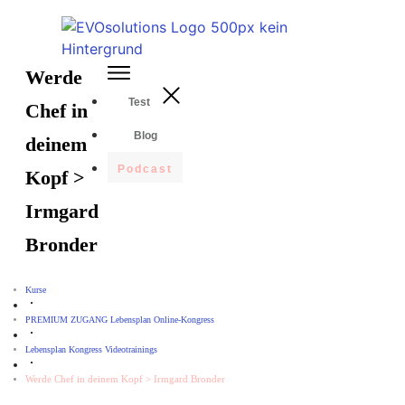
Werde
Test
Chef in
Blog
deinem
Podcast
Kopf >
Irmgard
Bronder
Kurse
PREMIUM ZUGANG Lebensplan Online-Kongress
Lebensplan Kongress Videotrainings
Werde Chef in deinem Kopf > Irmgard Bronder