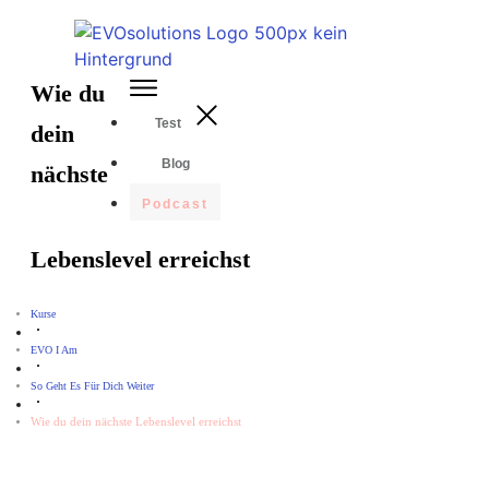
Wie du
Test
dein
Blog
nächste
Podcast
Lebenslevel erreichst
Kurse
EVO I Am
So Geht Es Für Dich Weiter
Wie du dein nächste Lebenslevel erreichst