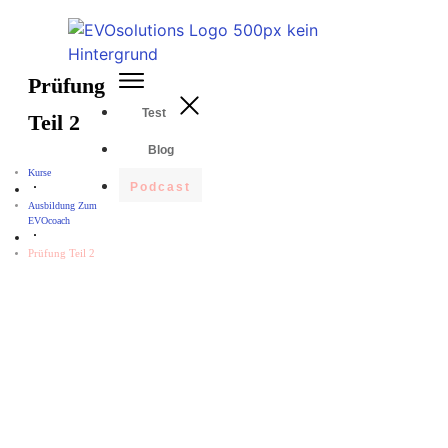
Prüfung
Test
Teil 2
Blog
Kurse
Podcast
Ausbildung Zum
EVOcoach
Prüfung Teil 2