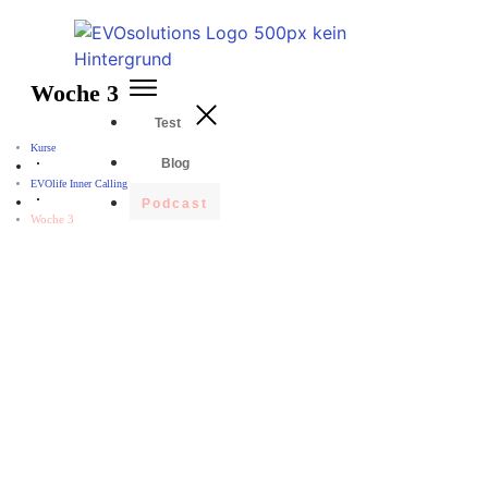
Woche 3
Test
Kurse
Blog
EVOlife Inner Calling
Podcast
Woche 3