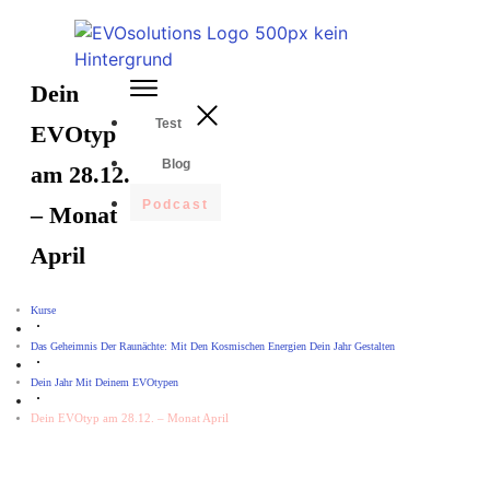
Dein
Test
EVOtyp
Blog
am 28.12.
Podcast
– Monat
April
Kurse
Das Geheimnis Der Raunächte: Mit Den Kosmischen Energien Dein Jahr Gestalten
Dein Jahr Mit Deinem EVOtypen
Dein EVOtyp am 28.12. – Monat April