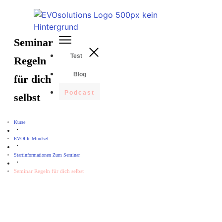
Seminar
Test
Regeln
Blog
für dich
Podcast
selbst
Kurse
EVOlife Mindset
Startinformationen Zum Seminar
Seminar Regeln für dich selbst