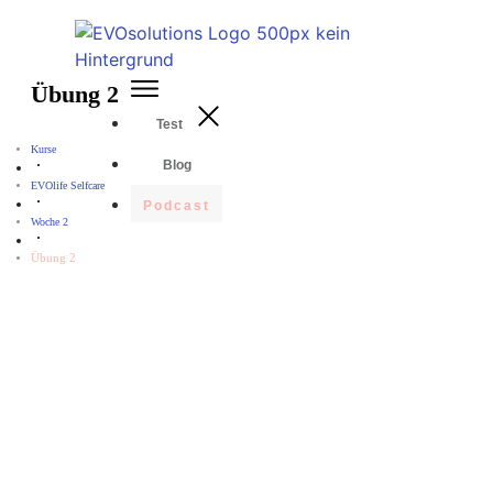
Übung 2
Test
Kurse
Blog
EVOlife Selfcare
Podcast
Woche 2
Übung 2