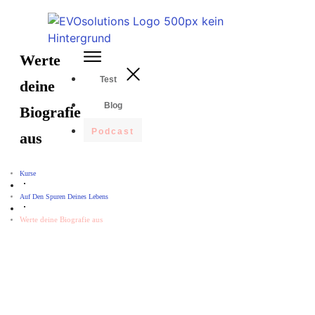
Werte
Test
deine
Blog
Biografie
Podcast
aus
Kurse
Auf Den Spuren Deines Lebens
Werte deine Biografie aus