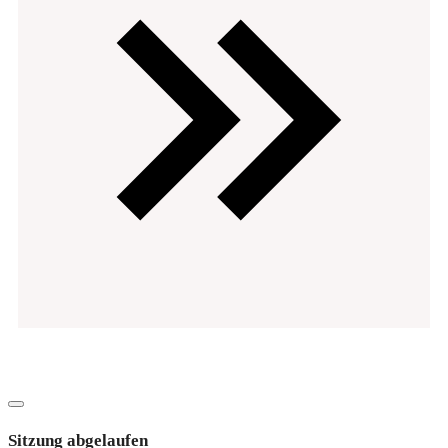
Datenschutz
Impressum
Copyright
2026
EVOsolution.ltd
-
|
Dialog
schließen
Sitzung abgelaufen