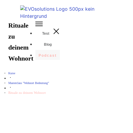
Rituale
Test
zu
Blog
deinem
Podcast
Wohnort
Kurse
Masterclass "Wohnort Bedeutung"
Rituale zu deinem Wohnort