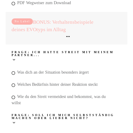
PDF Wegweiser zum Download
BONUS: Verhaltensbeispiele
No Label
deines EVOtyps im Alltag
FRAGE: ICH HATTE STREIT MIT MEINEM
PARTNER...
Was dich an der Situation besonders ärgert
Welches Bedürfnis hinter deiner Reaktion steckt
Wie du den Streit vermeidest und bekommst, was du
willst
FRAGE: SOLL ICH MICH SELBSTSTÄNDIG
MACHEN ODER LIEBER NICHT?