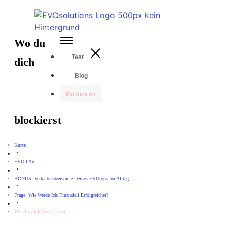
Wo du
Test
dich
Blog
Podcast
blockierst
Kurse
EVO I Am
BONUS: Verhaltensbeispiele Deines EVOtyps Im Alltag
Frage: Wie Werde Ich Finanziell Erfolgreicher?
Wo du dich blockierst