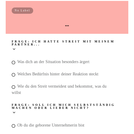
BONUS: Verhaltensbeispiele
No Label
deines EVOtyps im Alltag
FRAGE: ICH HATTE STREIT MIT MEINEM
PARTNER...
Was dich an der Situation besonders ärgert
Welches Bedürfnis hinter deiner Reaktion steckt
Wie du den Streit vermeidest und bekommst, was du
willst
FRAGE: SOLL ICH MICH SELBSTSTÄNDIG
MACHEN ODER LIEBER NICHT?
Ob du die geborene Unternehmerin bist