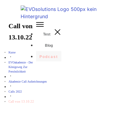
Call von
Test
13.10.22
Blog
Kurse
Podcast
EVOakademie - Der
Königsweg Zur
Persönlichkeit
Akademie Call Aufzeichnungen
Calls 2022
Call von 13.10.22