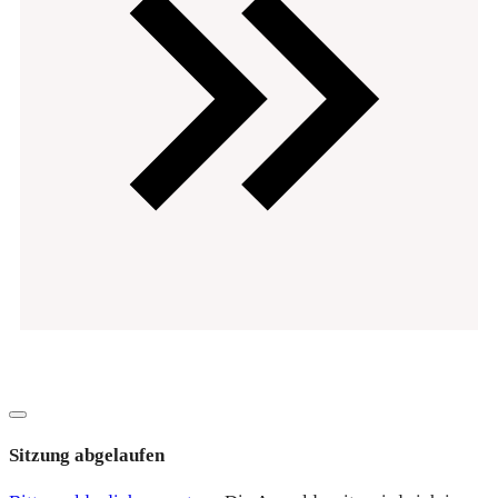
Datenschutz
Impressum
Copyright
2026
EVOsolution.ltd
-
|
Dialog
schließen
Sitzung abgelaufen