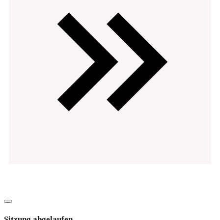
Datenschutz
Impressum
Copyright
2026
EVOsolution.ltd
-
|
Dialog
schließen
Sitzung abgelaufen