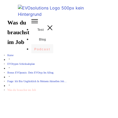
Was du
Test
brauchst
Blog
im Job
Podcast
Kurse
EVOtypen Schicksalsplan
Bonus EVOpraxis: Dein EVOtyp Im Alltag
Frage: Ich Bin Unglücklich In Meinem Aktuellen Job…
Was du brauchst im Job