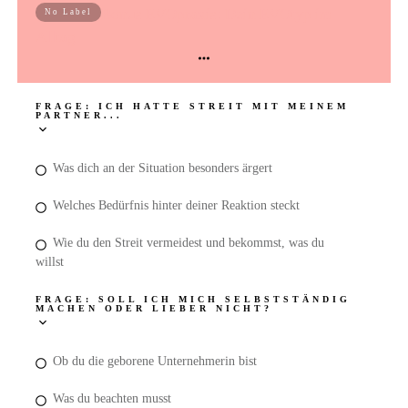
Bonus EVOpraxis: Dein EVOtyp im
No Label
Alltag
FRAGE: ICH HATTE STREIT MIT MEINEM
PARTNER...
Was dich an der Situation besonders ärgert
Welches Bedürfnis hinter deiner Reaktion steckt
Wie du den Streit vermeidest und bekommst, was du
willst
FRAGE: SOLL ICH MICH SELBSTSTÄNDIG
MACHEN ODER LIEBER NICHT?
Ob du die geborene Unternehmerin bist
Was du beachten musst